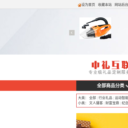
设为首页
收藏本站
网站后
全部商品分类
大类：
全部
|
行业礼品
|
运动智
小类：
文人骚客
|
财富宝鼎
|
纪