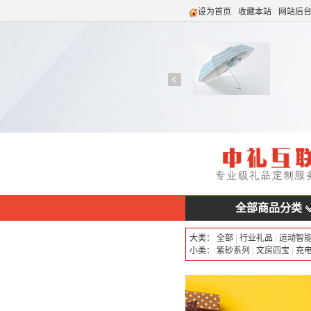
设为首页
收藏本站
网站后
全部商品分类
大类：
全部
|
行业礼品
|
运动智
小类：
紫砂系列
|
文房四宝
|
充