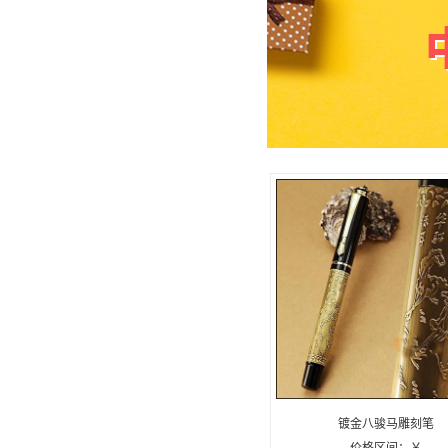
镀金八骏马雕刻笔