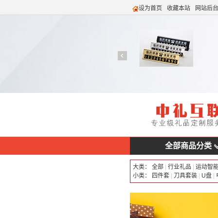
设为首页
收藏本站
网站后
全部商品分类
大类：
全部
|
行业礼品
|
运动智
小类：
四件套
|
刀具套装
|
U盘
|