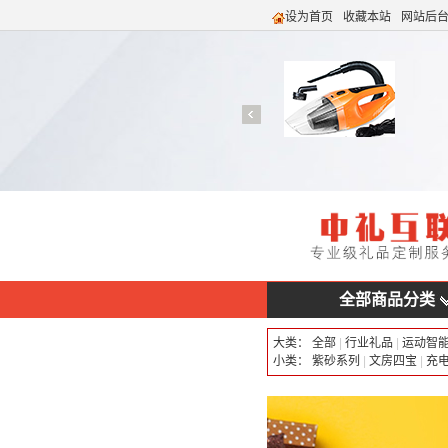
设为首页
收藏本站
网站后
全部商品分类
大类：
全部
|
行业礼品
|
运动智
小类：
紫砂系列
|
文房四宝
|
充